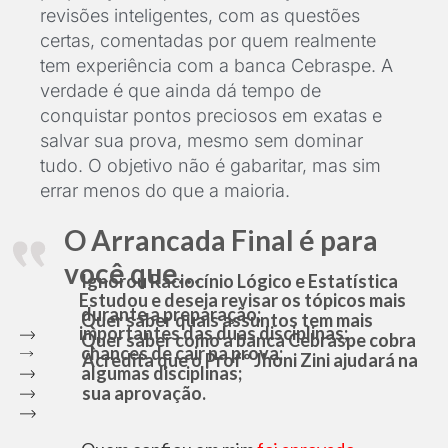
revisões inteligentes, com as questões
certas, comentadas por quem realmente
tem experiência com a banca Cebraspe. A
verdade é que ainda dá tempo de
conquistar pontos preciosos em exatas e
salvar sua prova, mesmo sem dominar
tudo. O objetivo não é gabaritar, mas sim
errar menos do que a maioria.
O Arrancada Final é para
você que…
Ignorou Raciocínio Lógico e Estatística
Estudou e deseja revisar os tópicos mais
durante a preparação;
Quer saber quais assuntos tem mais
importantes das duas disciplinas;
Quer saber como a banca Cebraspe cobra
chances de cair na prova;
Acredita que o Profº Jhoni Zini ajudará na
algumas disciplinas;
sua aprovação.