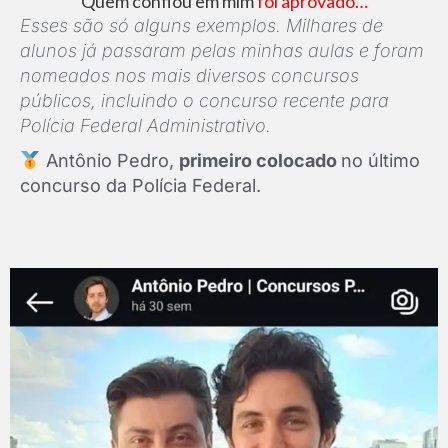
Quem confiou em mim
foi aprovado…
Esses são só alguns exemplos. Milhares de
alunos já passaram pelas minhas aulas e foram
nomeados nos mais diversos concursos
públicos, incluindo o concurso recente para
Polícia Federal Administrativo.
Antônio Pedro,
primeiro colocado
no último
concurso da Polícia Federal.