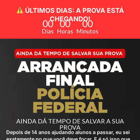
ÚLTIMOS DIAS:
A PROVA ESTÁ
CHEGANDO!
00
00
00
Dias
Horas
Minutos
AINDA DÁ TEMPO DE SALVAR A SUA
PROVA
Depois de 14 anos ajudando alunos a passar, eu sei
exatamente no que você deve focar. E é só isso que