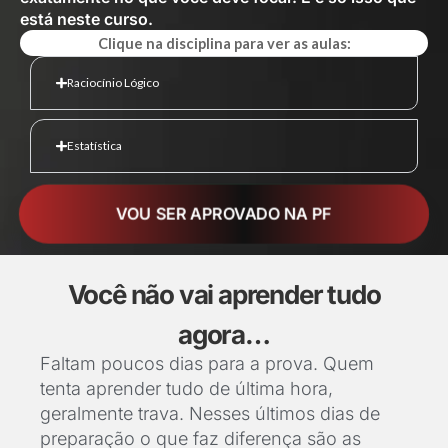
está neste curso.
Clique na disciplina para ver as aulas:
Raciocínio Lógico
Estatística
VOU SER APROVADO NA PF
Você não vai aprender tudo
agora…
Faltam poucos dias para a prova. Quem
tenta aprender tudo de última hora,
geralmente trava. Nesses últimos dias de
preparação o que faz diferença são as