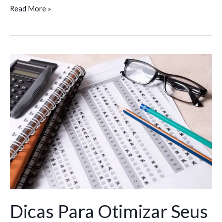
Read More »
Dicas
Para
Otimizar
Seus
Estudos:
O
Guia
Definitivo
para
Concurseiros
Dicas Para Otimizar Seus