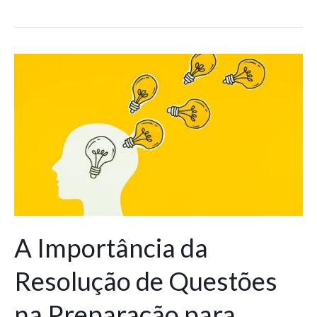
A
Importância
da
Resolução
de
Questões
na
Preparação
para
Concursos
A Importância da
Públicos
Resolução de Questões
na Preparação para