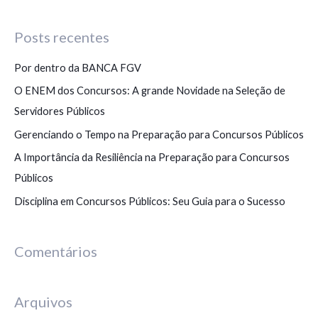
e
s
Posts recentes
q
Por dentro da BANCA FGV
u
i
O ENEM dos Concursos: A grande Novidade na Seleção de
s
Servidores Públicos
a
Gerenciando o Tempo na Preparação para Concursos Públicos
r
A Importância da Resiliência na Preparação para Concursos
p
Públicos
o
Disciplina em Concursos Públicos: Seu Guia para o Sucesso
r
:
Comentários
Arquivos