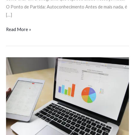
O Ponto de Partida: Autoconhecimento Antes de mais nada, é
[…]
Read More »
Os
6
Erros
que
Podem
Atrapalhar
Seus
Estudos
para
Concursos