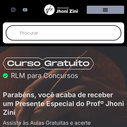
I
Y
n
o
s
u
t
t
Pesquisar
a
u
produtos
g
b
r
e
a
m
RLM para Concursos
Parabéns, você acaba de receber
um Presente Especial do Profº Jhoni
Zini
Assista às Aulas Gratuitas e acerte