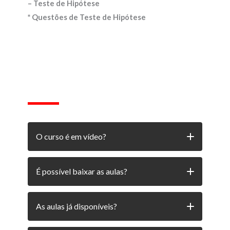
– Teste de Hipótese
* Questões de Teste de Hipótese
O curso é em vídeo?
O foco do curso é videoaulas, mas um
É possível baixar as aulas?
material em PDF é liberado aos alunos, este
material é o mesmo que o professor usa em
No computador, é possível apenas baixar o
As aulas já disponíveis?
aula, e serve para que você não perca tempo
material auxiliar em PDF. Caso o senhor
copiando os slides.