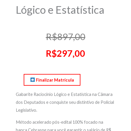
Lógico e Estatística
O
O
R$
897,00
Preço
Preço
R$
297,00
Original
Atual
Finalizar Matrícula
Era:
É:
Gabarite Raciocínio Lógico e Estatística na Câmara
R$897,00.
R$297,00.
dos Deputados e conquiste seu distintivo de Policial
Legislativo.
Método acelerado pós-edital 100% focado na
banca Cebraspe
para você garantir o salário de R$