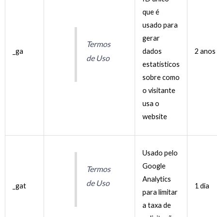
que é
usado para
gerar
Termos
_ga
dados
2 anos
de Uso
estatísticos
sobre como
o visitante
usa o
website
Usado pelo
Google
Termos
Analytics
de Uso
_gat
1 dia
para limitar
a taxa de