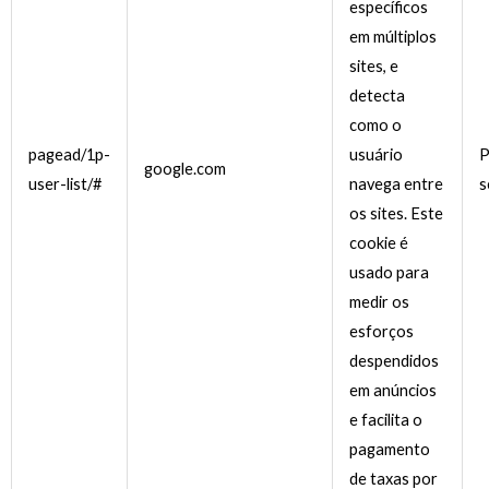
específicos
em múltiplos
sites, e
detecta
como o
pagead/1p-
usuário
P
google.com
user-list/#
navega entre
s
os sites. Este
cookie é
usado para
medir os
esforços
despendidos
em anúncios
e facilita o
pagamento
de taxas por