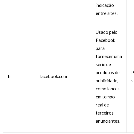
indicação
entre sites.
Usado pelo
Facebook
para
fornecer uma
série de
produtos de
P
tr
facebook.com
publicidade,
s
como lances
em tempo
real de
terceiros
anunciantes.