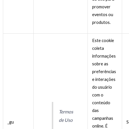
promover
eventos ou
produtos.
Este cookie
coleta
informações
sobre as
preferências
e interações
do usuário
com o
conteúdo
das
Termos
campanhas
de Uso
_gu
S
online. É