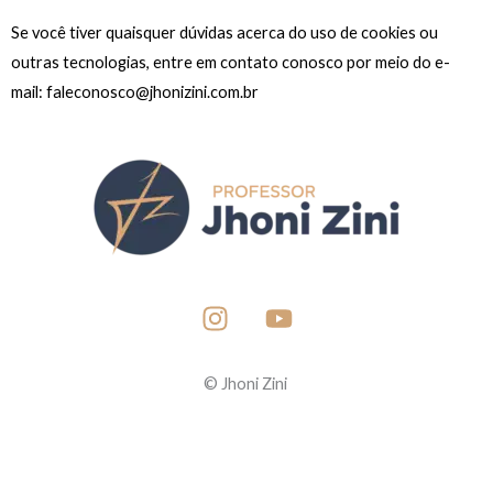
Se você tiver quaisquer dúvidas acerca do uso de cookies ou
outras tecnologias, entre em contato conosco por meio do e-
mail: faleconosco@jhonizini.com.br
I
Y
n
o
s
u
t
t
© Jhoni Zini
a
u
g
b
r
e