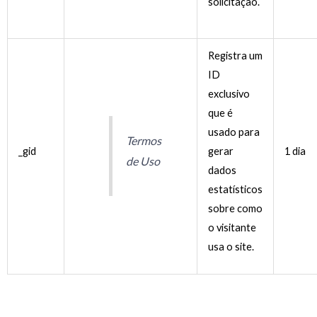
solicitação.
Registra um
ID
exclusivo
que é
usado para
Termos
_gid
gerar
1 dia
de Uso
dados
estatísticos
sobre como
o visitante
usa o site.