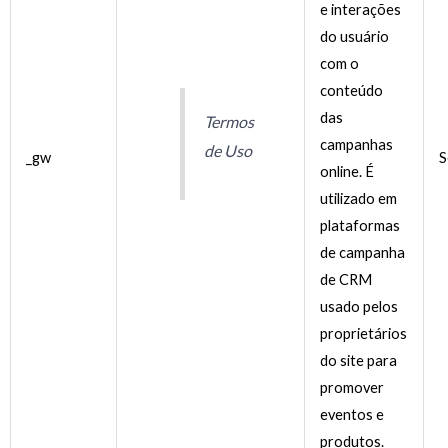
e interações
do usuário
com o
conteúdo
das
Termos
campanhas
de Uso
_gw
S
online. É
utilizado em
plataformas
de campanha
de CRM
usado pelos
proprietários
do site para
promover
eventos e
produtos.