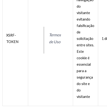
do
visitante
evitando
falsificação
de
Termos
XSRF-
solicitação
1 d
de Uso
TOKEN
entre sites.
Este
cookie é
essencial
para a
segurança
do site e
do
visitante