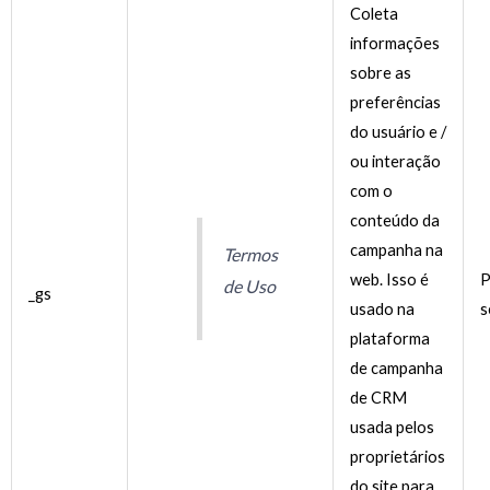
Coleta
informações
sobre as
preferências
do usuário e /
ou interação
com o
conteúdo da
campanha na
Termos
web. Isso é
P
de Uso
_gs
usado na
s
plataforma
de campanha
de CRM
usada pelos
proprietários
do site para