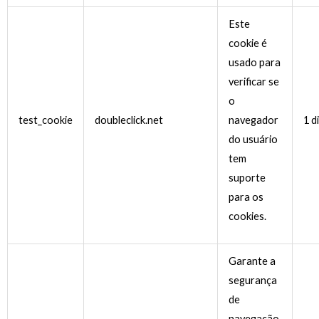
Este
cookie é
usado para
verificar se
o
test_cookie
doubleclick.net
navegador
1 d
do usuário
tem
suporte
para os
cookies.
Garante a
segurança
de
navegação