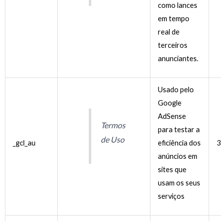
como lances
em tempo
real de
terceiros
anunciantes.
Usado pelo
Google
AdSense
Termos
para testar a
de Uso
_gcl_au
eficiência dos
3
anúncios em
sites que
usam os seus
serviços