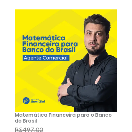
ç
ç
o
o
o
a
r
t
i
u
g
a
i
l
n
é
a
:
l
R
Matemática Financeira para o Banco
do Brasil
e
$
O
O
R$
497,00