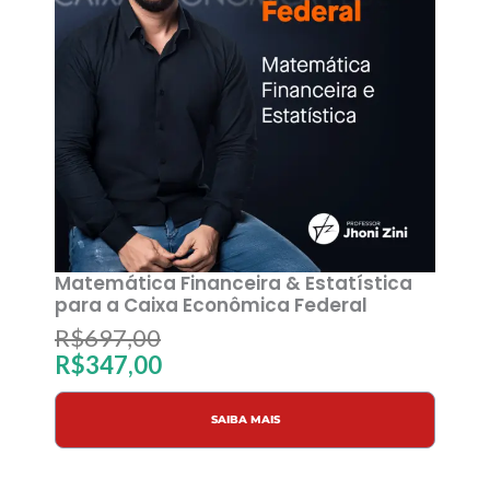
Matemática Financeira & Estatística
para a Caixa Econômica Federal
O
O
R$
697,00
R$
347,00
p
p
r
r
SAIBA MAIS
e
e