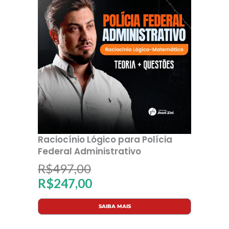
o
a
r
t
i
u
g
a
i
l
n
é
Raciocínio Lógico para Polícia
a
:
Federal Administrativo
l
R
O
O
R$
497,00
R$
247,00
e
$
p
p
SAIBA MAIS
r
3
r
r