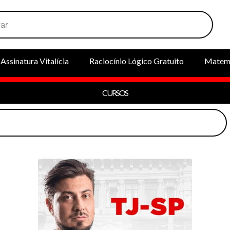
Assinatura Vitalícia
Raciocínio Lógico Gratuito
Matemá
CURSOS