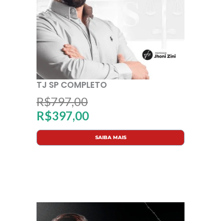
TJ SP COMPLETO
O
O
R$
797,00
R$
397,00
p
p
SAIBA MAIS
r
r
e
e
ç
ç
o
o