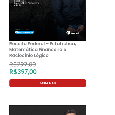
Receita Federal – Estatística,
Matemática Financeira e
Raciocínio Lógico
O
O
R$
797,00
R$
397,00
p
p
SAIBA MAIS
r
r
e
e
ç
ç