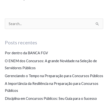
P
e
s
Posts recentes
q
Por dentro da BANCA FGV
u
i
O ENEM dos Concursos: A grande Novidade na Seleção de
s
Servidores Públicos
a
Gerenciando o Tempo na Preparação para Concursos Públicos
r
A Importância da Resiliência na Preparação para Concursos
p
Públicos
o
Disciplina em Concursos Públicos: Seu Guia para o Sucesso
r